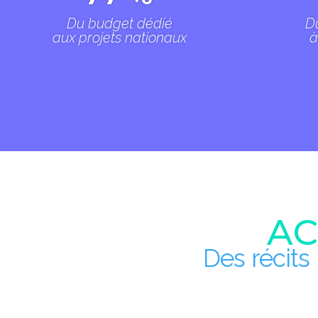
Du budget dédié
D
aux projets nationaux
à
AC
Des récits