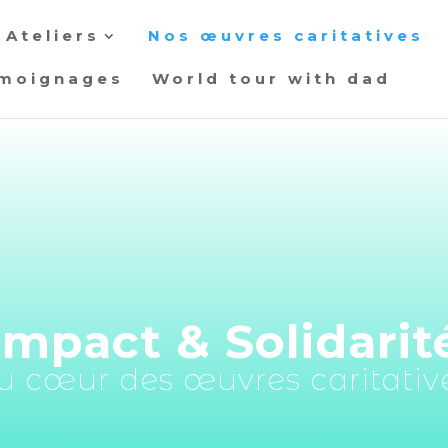
Ateliers
Nos œuvres caritatives
moignages
World tour with dad
Impact & Solidarit
u cœur des œuvres caritativ