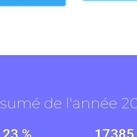
sumé de l'année 2
23 %
17385