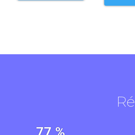
Ré
77 %