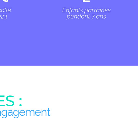
colté
Enfants parrainés
023
pendant 7 ans
S :
'engagement