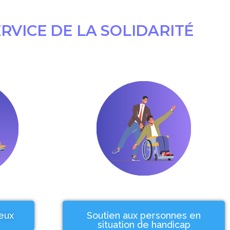
RVICE DE LA SOLIDARITÉ
ïeux
Soutien aux personnes en
situation de handicap