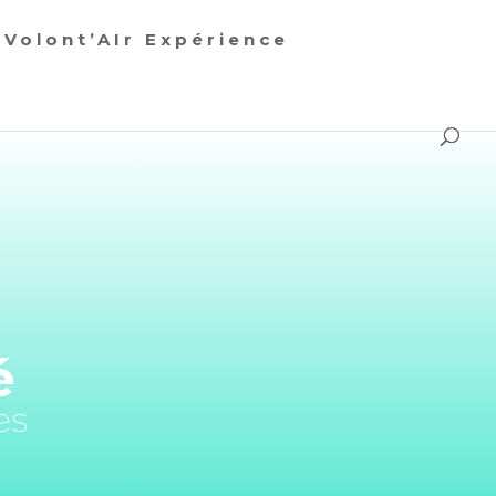
Volont’AIr Expérience
é
es