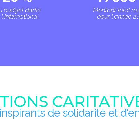
u budget dédié
Montant total ré
 l'international
pour l'année 2
TIONS CARITATIVE
 inspirants de solidarité et d