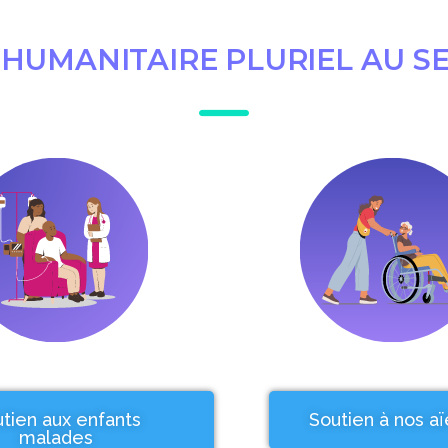
HUMANITAIRE PLURIEL AU SE
tien aux enfants
Soutien à nos a
malades